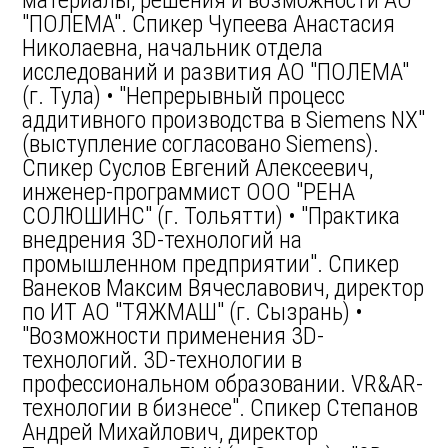
материалы, решения и возможности АО
"ПОЛЕМА". Спикер Чупеева Анастасия
Николаевна, начальник отдела
исследований и развития АО "ПОЛЕМА"
(г. Тула) • "Непрерывный процесс
аддитивного производства в Siemens NX"
(выступление согласовано Siemens).
Спикер Суслов Евгений Алексеевич,
инженер-программист ООО "РЕНА
СОЛЮШИНС" (г. Тольятти) • "Практика
внедрения 3D-технологий на
промышленном предприятии". Спикер
Ванеков Максим Вячеславович, директор
по ИТ АО "ТЯЖМАШ" (г. Сызрань) •
"Возможности применения 3D-
технологий. 3D-технологии в
профессиональном образовании. VR&AR-
технологии в бизнесе". Cпикер Степанов
Андрей Михайлович, директор