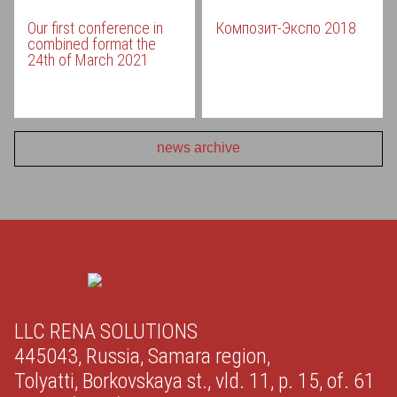
Our first conference in
Композит-Экспо 2018
combined format the
24th of March 2021
news archive
LLC RENA SOLUTIONS
445043, Russia, Samara region,
Tolyatti, Borkovskaya st., vld. 11, p. 15, of. 61