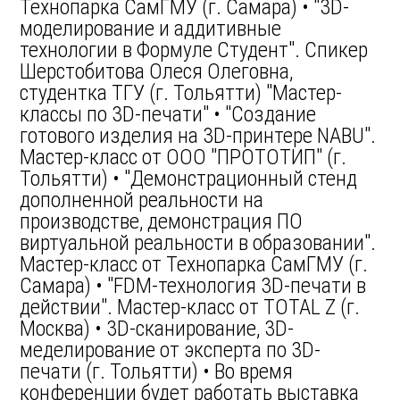
Технопарка СамГМУ (г. Самара) • "3D-
моделирование и аддитивные
технологии в Формуле Студент". Спикер
Шерстобитова Олеся Олеговна,
студентка ТГУ (г. Тольятти) "Мастер-
классы по 3D-печати" • "Создание
готового изделия на 3D-принтере NABU".
Мастер-класс от ООО "ПРОТОТИП" (г.
Тольятти) • "Демонстрационный стенд
дополненной реальности на
производстве, демонстрация ПО
виртуальной реальности в образовании".
Мастер-класс от Технопарка СамГМУ (г.
Самара) • "FDM-технология 3D-печати в
действии". Мастер-класс от TOTAL Z (г.
Москва) • 3D-сканирование, 3D-
меделирование от эксперта по 3D-
печати (г. Тольятти) • Во время
конференции будет работать выставка