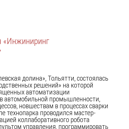
я «Инжиниринг
»
левская долина», Тольятти, состоялась
одственных решений» на которой
вященных автоматизации
 в автомобильной промышленности,
ссов, новшествам в процессах сварки
ле технопарка проводился мастер-
рацией коллаборативного робота
 пультом управления, программировать